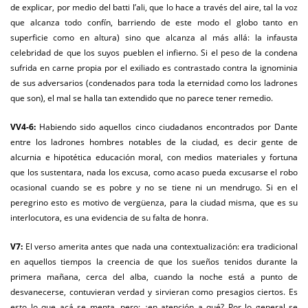
de explicar, por medio del batti l’ali, que lo hace a través del aire, tal la voz
que alcanza todo confín, barriendo de este modo el globo tanto en
superficie como en altura) sino que alcanza al más allá: la infausta
celebridad de que los suyos pueblen el infierno. Si el peso de la condena
sufrida en carne propia por el exiliado es contrastado contra la ignominia
de sus adversarios (condenados para toda la eternidad como los ladrones
que son), el mal se halla tan extendido que no parece tener remedio.
VV4-6:
Habiendo sido aquellos cinco ciudadanos encontrados por Dante
entre los ladrones hombres notables de la ciudad, es decir gente de
alcurnia e hipotética educación moral, con medios materiales y fortuna
que los sustentara, nada los excusa, como acaso pueda excusarse el robo
ocasional cuando se es pobre y no se tiene ni un mendrugo. Si en el
peregrino esto es motivo de vergüenza, para la ciudad misma, que es su
interlocutora, es una evidencia de su falta de honra.
V7:
El verso amerita antes que nada una contextualización: era tradicional
en aquellos tiempos la creencia de que los sueños tenidos durante la
primera mañana, cerca del alba, cuando la noche está a punto de
desvanecerse, contuvieran verdad y sirvieran como presagios ciertos. Es
esto lo que acá se menta, pero: ¿en atención a qué? Por lo general se