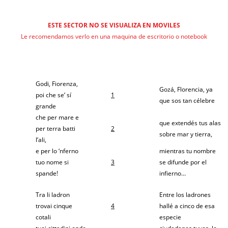
ESTE SECTOR NO SE VISUALIZA EN MOVILES
Le recomendamos verlo en una maquina de escritorio o notebook
Godi, Fiorenza,
Gozá, Florencia, ya
poi che se’ sí
1
que sos tan célebre
grande
che per mare e
que extendés tus alas
per terra batti
2
sobre mar y tierra,
l’ali,
e per lo ‘nferno
mientras tu nombre
tuo nome si
3
se difunde por el
spande!
infierno…
Tra li ladron
Entre los ladrones
trovai cinque
4
hallé a cinco de esa
cotali
especie