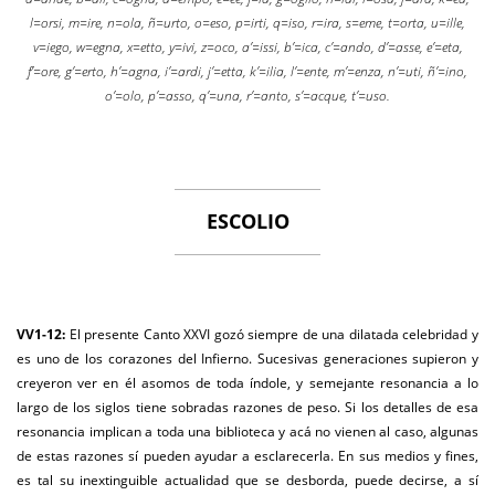
l=orsi, m=ire, n=ola, ñ=urto, o=eso, p=irti, q=iso, r=ira, s=eme, t=orta, u=ille,
v=iego, w=egna, x=etto, y=ivi, z=oco, a’=issi, b’=ica, c’=ando, d’=asse, e’=eta,
f’=ore, g’=erto, h’=agna, i’=ardi, j’=etta, k’=ilia, l’=ente, m’=enza, n’=uti, ñ’=ino,
o’=olo, p’=asso, q’=una, r’=anto, s’=acque, t’=uso.
ESCOLIO
VV1-12:
El presente Canto XXVI gozó siempre de una dilatada celebridad y
es uno de los corazones del Infierno. Sucesivas generaciones supieron y
creyeron ver en él asomos de toda índole, y semejante resonancia a lo
largo de los siglos tiene sobradas razones de peso. Si los detalles de esa
resonancia implican a toda una biblioteca y acá no vienen al caso, algunas
de estas razones sí pueden ayudar a esclarecerla. En sus medios y fines,
es tal su inextinguible actualidad que se desborda, puede decirse, a sí