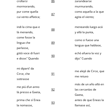
crollarsi
86
zarandearse
mormorando,
murmurando,
pur come quella
como aquella a la que
87
cui vento affatica;
agita el viento;
indi la cima qua e
meneando luego acá
88
là menando,
y allá la punta,
come fosse la
como si fuese una
lingua che
89
lengua que hablase,
parlasse,
gittò voce di fuori
echó afuera la voz y
90
e disse: ́ ́Quando
dijo: ́ ́Cuando
mi diparti’ da
me alejé de Circe, que
Circe, che
91
me retuvo
sottrasse
más de un año allá en
me piú d’un anno
92
las cercanías de
là presso a Gaeta,
Gaeta,
prima che sí Enea
antes de que Eneas la
93
la nomasse,
llamase así,