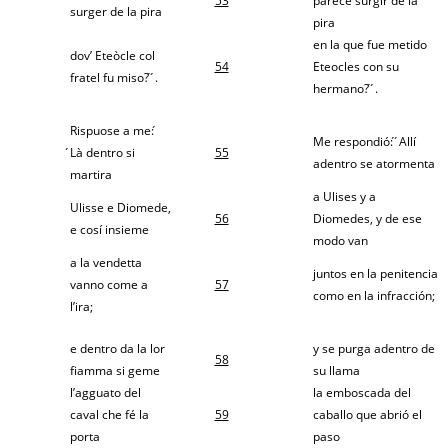
53
parece surgir de la
surger de la pira
pira
en la que fue metido
dov’ Eteòcle col
54
Eteocles con su
fratel fu miso? ́ ́.
hermano? ́ ́.
Rispuose a me: ́
Me respondió: ́ ́Allí
́Là dentro si
55
adentro se atormenta
martira
a Ulises y a
Ulisse e Diomede,
56
Diomedes, y de ese
e cosí insieme
modo van
a la vendetta
juntos en la penitencia
vanno come a
57
como en la infracción;
l’ira;
e dentro da la lor
y se purga adentro de
58
fiamma si geme
su llama
l’agguato del
la emboscada del
caval che fé la
59
caballo que abrió el
porta
paso