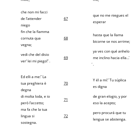
che non mi facci
que no me niegues el
de l’attender
67
esperar
niego
fin che la fiamma
hasta que la llama
cornuta qua
68
bicorne se nos arrime;
vegna;
ya ves con qué anhelo
vedi che del disio
69
me inclino hacia ella… ́
ver’ lei mi piego! ́ ́.
́.
Ed elli a me: ́ ́La
Y él a mí: ́ ́Tu súplica
tua preghiera è
70
es digna
degna
di molta loda, e io
de gran elogio, y por
71
però l’accetto;
eso la acepto;
ma fa che la tua
pero procurá que tu
lingua si
72
lengua se abstenga.
sostegna.