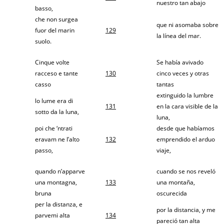
nuestro tan abajo
basso,
che non surgea
que ni asomaba sobre
fuor del marin
129
la línea del mar.
suolo.
Cinque volte
Se había avivado
racceso e tante
130
cinco veces y otras
casso
tantas
extinguido la lumbre
lo lume era di
131
en la cara visible de la
sotto da la luna,
luna,
poi che ‘ntrati
desde que habíamos
eravam ne l’alto
132
emprendido el arduo
passo,
viaje,
quando n’apparve
cuando se nos reveló
una montagna,
133
una montaña,
bruna
oscurecida
per la distanza, e
por la distancia, y me
parvemi alta
134
pareció tan alta