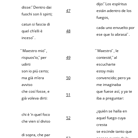
dijo: ́ ́Los espíritus
disse: ́ ́Dentro dai
47
están adentro de los
fuochi son li spirti;
fuegos,
catun si fascia di
cada uno envuelto por
quel ch’elli è
48
ese que lo abrasa ́ ́.
inceso ́ ́.
́ ́Maestro mio ́ ́,
́ ́Maestro ́ ́, le
rispuos’io, ́ ́per
49
contesté, ́ ́al
udirti
escucharte
son io piú certo;
estoy más
ma già m’era
50
convencido; pero ya
avviso
me imaginaba
che cosí fosse, e
que fuese así, y ya te
51
già voleva dirti:
iba a preguntar:
¿quién se halla en
chi è ‘n quel foco
52
aquel fuego cuya
che vien sí diviso
cresta
se escinde tanto que
di sopra, che par