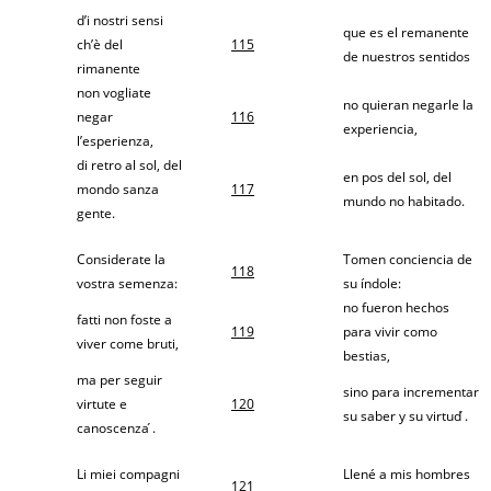
d’i nostri sensi
que es el remanente
ch’è del
115
de nuestros sentidos
rimanente
non vogliate
no quieran negarle la
negar
116
experiencia,
l’esperienza,
di retro al sol, del
en pos del sol, del
mondo sanza
117
mundo no habitado.
gente.
Considerate la
Tomen conciencia de
118
vostra semenza:
su índole:
no fueron hechos
fatti non foste a
119
para vivir como
viver come bruti,
bestias,
ma per seguir
sino para incrementar
virtute e
120
su saber y su virtud ́.
canoscenza ́.
Li miei compagni
Llené a mis hombres
121