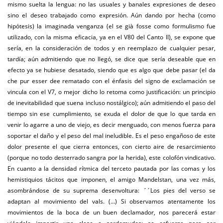
mismo suelta la lengua: no las usuales y banales expresiones de deseo
sino el deseo trabajado como expresión. Aún dando por hecha (como
hipótesis) la imaginada venganza (el se già fosse como formulismo fue
utilizado, con la misma eficacia, ya en el V80 del Canto II), se expone que
sería, en la consideración de todos y en reemplazo de cualquier pesar,
tardía; aún admitiendo que no llegó, se dice que sería deseable que en
efecto ya se hubiese desatado, siendo que es algo que debe pasar (el da
che pur esser dee rematado con el énfasis del signo de exclamación se
vincula con el V7, o mejor dicho lo retoma como justificación: un principio
de inevitabilidad que suena incluso nostálgico); aún admitiendo el paso del
tiempo sin ese cumplimiento, se exuda el dolor de que lo que tarda en
venir lo agarre a uno de viejo, es decir menguado, con menos fuerza para
soportar el daño y el peso del mal ineludible. Es el peso engañoso de este
dolor presente el que cierra entonces, con cierto aire de resarcimiento
(porque no todo desterrado sangra por la herida), este colofón vindicativo.
En cuanto a la densidad rítmica del terceto pautada por las comas y los
hemistiquios tácitos que imponen, el amigo Mandelstan, una vez más,
asombrándose de su suprema desenvoltura: ´´Los pies del verso se
adaptan al movimiento del vals. (…) Si observamos atentamente los
movimientos de la boca de un buen declamador, nos parecerá estar