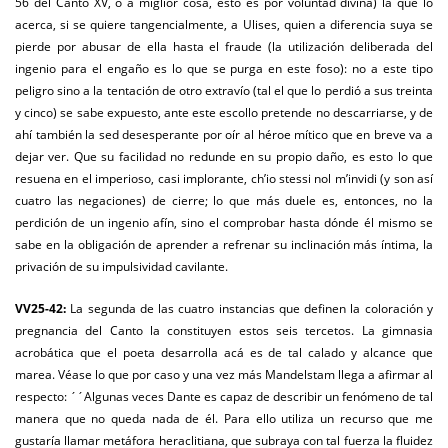
56 del Canto XV, o a miglior cosa, esto es por voluntad divina) la que lo
acerca, si se quiere tangencialmente, a Ulises, quien a diferencia suya se
pierde por abusar de ella hasta el fraude (la utilización deliberada del
ingenio para el engaño es lo que se purga en este foso): no a este tipo
peligro sino a la tentación de otro extravío (tal el que lo perdió a sus treinta
y cinco) se sabe expuesto, ante este escollo pretende no descarriarse, y de
ahí también la sed desesperante por oír al héroe mítico que en breve va a
dejar ver. Que su facilidad no redunde en su propio daño, es esto lo que
resuena en el imperioso, casi implorante, ch’io stessi nol m’invidi (y son así
cuatro las negaciones) de cierre; lo que más duele es, entonces, no la
perdición de un ingenio afín, sino el comprobar hasta dónde él mismo se
sabe en la obligación de aprender a refrenar su inclinación más íntima, la
privación de su impulsividad cavilante.
VV25-42:
La segunda de las cuatro instancias que definen la coloración y
pregnancia del Canto la constituyen estos seis tercetos. La gimnasia
acrobática que el poeta desarrolla acá es de tal calado y alcance que
marea. Véase lo que por caso y una vez más Mandelstam llega a afirmar al
respecto: ´´Algunas veces Dante es capaz de describir un fenómeno de tal
manera que no queda nada de él. Para ello utiliza un recurso que me
gustaría llamar metáfora heraclitiana, que subraya con tal fuerza la fluidez