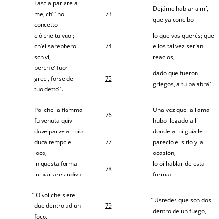
Lascia parlare a
Dejáme hablar a mí,
me, ch’i’ ho
73
que ya concibo
concetto
ciò che tu vuoi;
lo que vos querés; que
ch’ei sarebbero
74
ellos tal vez serían
schivi,
reacios,
perch’e’ fuor
dado que fueron
greci, forse del
75
griegos, a tu palabra ́ ́.
tuo detto ́ ́.
Poi che la fiamma
Una vez que la llama
76
fu venuta quivi
hubo llegado allí
dove parve al mio
donde a mi guía le
duca tempo e
77
pareció el sitio y la
loco,
ocasión,
in questa forma
lo oí hablar de esta
78
lui parlare audivi:
forma:
́ ́O voi che siete
́ ́Ustedes que son dos
due dentro ad un
79
dentro de un fuego,
foco,