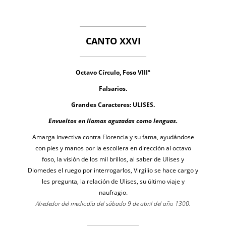
CANTO XXVI
Octavo Círculo, Foso VIIIº
Falsarios.
Grandes Caracteres: ULISES.
Envueltos en llamas aguzadas como lenguas.
Amarga invectiva contra Florencia y su fama, ayudándose
con pies y manos por la escollera en dirección al octavo
foso, la visión de los mil brillos, al saber de Ulises y
Diomedes el ruego por interrogarlos, Virgilio se hace cargo y
les pregunta, la relación de Ulises, su último viaje y
naufragio.
Alrededor del mediodía del sábado 9 de abril del año 1300.