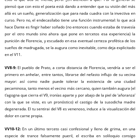
piensó que con esto el poeta está dando a entender que su visión del más
allá es un sueño, generalización que para nada cuadra con la invectiva en
curso. Pero no, el endecasílabo tiene una función instrumental: lo que acá
hace Dante es fingir haber soñado (no entonces cuando estaba de travesía
por el otro mundo sino ahora que pone en tercetos esa experiencia) la
punición de Florencia, y escudado en esa eventual certeza profética de los
sueños de madrugada, se la augura como inevitable, como deja explicitado
en el V11.
VV8-9:
El pueblo de Prato, a corta distancia de Florencia, vendría a ser el
primero en anhelar, entre tantos, librarse del nefasto influjo de su vecina
mayor: así como nadie puede tolerar la existencia de una ciudad
pecaminosa, tanto menos el vecino más cercano, quien también augura (el
t’agogna que cierra el V9, ironías aparte y por abajo de la piel de ‘añoranza’
con la que se viste, es un pronóstico) el castigo de la susodicha madre
degenerada. El tu sentirai del V8 es venenoso, induce a la visualización del
dolor en carne propia.
VV10-12:
En un último terceto casi confesional y lleno de grima, en una
especie de trance falsamente pueril, el escriba en soliloquio consigo