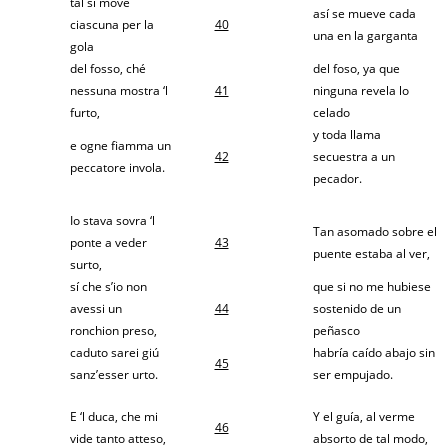
tal si move
así se mueve cada
ciascuna per la
40
una en la garganta
gola
del fosso, ché
del foso, ya que
nessuna mostra ‘l
41
ninguna revela lo
furto,
celado
y toda llama
e ogne fiamma un
42
secuestra a un
peccatore invola.
pecador.
Io stava sovra ‘l
Tan asomado sobre el
ponte a veder
43
puente estaba al ver,
surto,
sí che s’io non
que si no me hubiese
avessi un
44
sostenido de un
ronchion preso,
peñasco
caduto sarei giú
habría caído abajo sin
45
sanz’esser urto.
ser empujado.
E ‘l duca, che mi
Y el guía, al verme
46
vide tanto atteso,
absorto de tal modo,