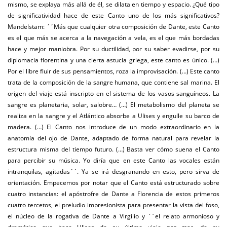
mismo, se explaya más allá de él, se dilata en tiempo y espacio. ¿Qué tipo
de significatividad hace de este Canto uno de los más significativos?
Mandelstam: ´´Más que cualquier otra composición de Dante, este Canto
es el que más se acerca a la navegación a vela, es el que más bordadas
hace y mejor maniobra. Por su ductilidad, por su saber evadirse, por su
diplomacia florentina y una cierta astucia griega, este canto es único. (…)
Por el libre fluir de sus pensamientos, roza la improvisación. (…) Este canto
trata de la composición de la sangre humana, que contiene sal marina. El
origen del viaje está inscripto en el sistema de los vasos sanguíneos. La
sangre es planetaria, solar, salobre… (…) El metabolismo del planeta se
realiza en la sangre y el Atlántico absorbe a Ulises y engulle su barco de
madera. (…) El Canto nos introduce de un modo extraordinario en la
anatomía del ojo de Dante, adaptado de forma natural para revelar la
estructura misma del tiempo futuro. (…) Basta ver cómo suena el Canto
para percibir su música. Yo diría que en este Canto las vocales están
intranquilas, agitadas´´. Ya se irá desgranando en esto, pero sirva de
orientación. Empecemos por notar que el Canto está estructurado sobre
cuatro instancias: el apóstrofre de Dante a Florencia de estos primeros
cuatro tercetos, el preludio impresionista para presentar la vista del foso,
el núcleo de la rogativa de Dante a Virgilio y ´´el relato armonioso y