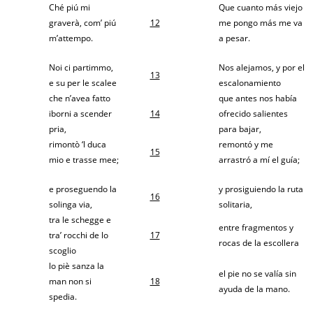
Ché piú mi
Que cuanto más viejo
graverà, com’ piú
12
me pongo más me va
m’attempo.
a pesar.
Noi ci partimmo,
Nos alejamos, y por el
13
e su per le scalee
escalonamiento
che n’avea fatto
que antes nos había
iborni a scender
14
ofrecido salientes
pria,
para bajar,
rimontò ‘l duca
remontó y me
15
mio e trasse mee;
arrastró a mí el guía;
e proseguendo la
y prosiguiendo la ruta
16
solinga via,
solitaria,
tra le schegge e
entre fragmentos y
tra’ rocchi de lo
17
rocas de la escollera
scoglio
lo piè sanza la
el pie no se valía sin
man non si
18
ayuda de la mano.
spedia.