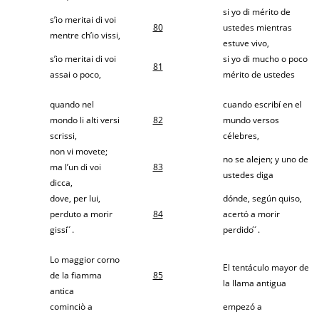
si yo di mérito de
s’io meritai di voi
80
ustedes mientras
mentre ch’io vissi,
estuve vivo,
s’io meritai di voi
si yo di mucho o poco
81
assai o poco,
mérito de ustedes
quando nel
cuando escribí en el
mondo li alti versi
82
mundo versos
scrissi,
célebres,
non vi movete;
no se alejen; y uno de
ma l’un di voi
83
ustedes diga
dicca,
dove, per lui,
dónde, según quiso,
perduto a morir
84
acertó a morir
gissi ́ ́.
perdido ́ ́.
Lo maggior corno
El tentáculo mayor de
de la fiamma
85
la llama antigua
antica
cominciò a
empezó a