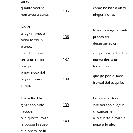
tanto
quanto veduta
como no había visto
135
non avea alcuna.
ninguna otra.
Noi ci
Nuestra alegría mutó
allegrammo, e
136
pronto en
tosto tornò in
desesperación,
pianto,
ché de la nova
ya que nació desde la
terra un turbo
137
nueva tierra un
nacque
torbellino
e percosse del
que golpeó el lado
legno il primo
138
frontal del esquife.
canto.
Tre volte il fé
Le hizo dar tres
girar con tutte
139
vueltas con el agua
l’acque;
circundante;
a la quarta levar
a la cuarta elevar la
140
la poppa in suso
popa a lo alto
e la prora ire in