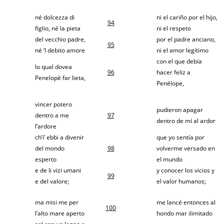
né dolcezza di
ni el cariño por el hijo,
94
figlio, né la pieta
ni el respeto
del vecchio padre,
por el padre anciano,
95
né ‘l debito amore
ni el amor legítimo
con el que debía
lo qual dovea
96
hacer feliz a
Penelopè far lieta,
Penélope,
vincer potero
pudieron apagar
dentro a me
97
dentro de mí al ardor
l’ardore
ch’i’ ebbi a divenir
que yo sentía por
del mondo
98
volverme versado en
esperto
el mundo
e de li vizi umani
y conocer los vicios y
99
e del valore;
el valor humanos;
ma misi me per
me lancé entonces al
100
l’alto mare aperto
hondo mar ilimitado