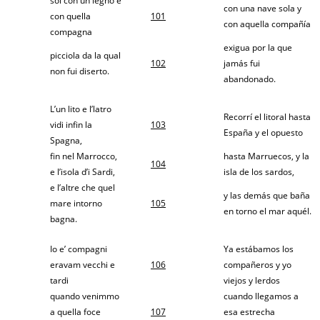
sol con un legno e
con una nave sola y
con quella
101
con aquella compañía
compagna
exigua por la que
picciola da la qual
102
jamás fui
non fui diserto.
abandonado.
L’un lito e l’latro
Recorrí el litoral hasta
vidi infin la
103
España y el opuesto
Spagna,
fin nel Marrocco,
hasta Marruecos, y la
104
e l’isola d’i Sardi,
isla de los sardos,
e l’altre che quel
y las demás que baña
mare intorno
105
en torno el mar aquél.
bagna.
Io e’ compagni
Ya estábamos los
eravam vecchi e
106
compañeros y yo
tardi
viejos y lerdos
quando venimmo
cuando llegamos a
a quella foce
107
esa estrecha