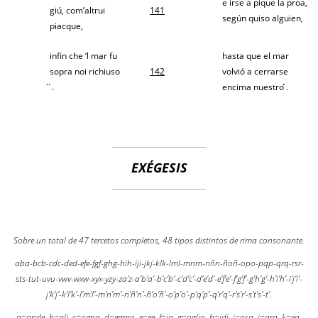
e irse a pique la proa,
giú, com’altrui
141
según quiso alguien,
piacque,
infin che ‘l mar fu
hasta que el mar
sopra noi richiuso
142
volvió a cerrarse
́ ́.
encima nuestro ́́.
EXÉGESIS
Sobre un total de 47 tercetos completos, 48 tipos distintos de rima consonante.
aba-bcb-cdc-ded-efe-fgf-ghg-hih-iji-jkj-klk-lml-mnm-nñn-ñoñ-opo-pqp-qrq-rsr-
sts-tut-uvu-vwv-wxw-xyx-yzy-za’z-a’b’a’-b’c’b’-c’d’c’-d’e’d’-e’f’e’-f’g’f’-g’h’g’-h’i’h’-i’j’i’-
j’k’j’-k’l’k’-l’m’l’-m’n’m’-n’ñ’n’-ñ’o’ñ’-o’p’o’-p’q’p’-q’r’q’-r’s’r’-s’t’s’-t’.
a=ande, b=ali, c=ogna, d=empo, e=ee, f=ia, g=oglio, h=idi, i=osa, j=ara, k=ea,