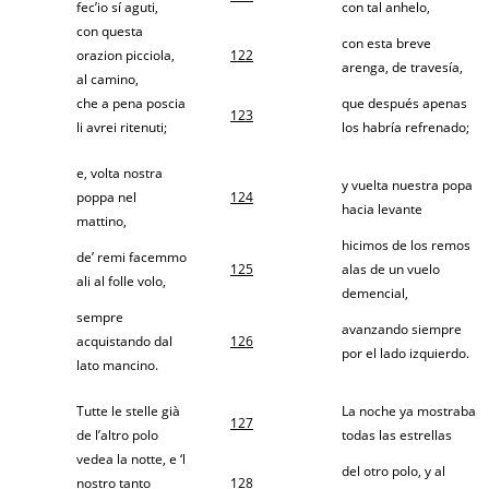
fec’io sí aguti,
con tal anhelo,
con questa
con esta breve
orazion picciola,
122
arenga, de travesía,
al camino,
che a pena poscia
que después apenas
123
li avrei ritenuti;
los habría refrenado;
e, volta nostra
y vuelta nuestra popa
poppa nel
124
hacia levante
mattino,
hicimos de los remos
de’ remi facemmo
125
alas de un vuelo
ali al folle volo,
demencial,
sempre
avanzando siempre
acquistando dal
126
por el lado izquierdo.
lato mancino.
Tutte le stelle già
La noche ya mostraba
127
de l’altro polo
todas las estrellas
vedea la notte, e ‘l
del otro polo, y al
nostro tanto
128