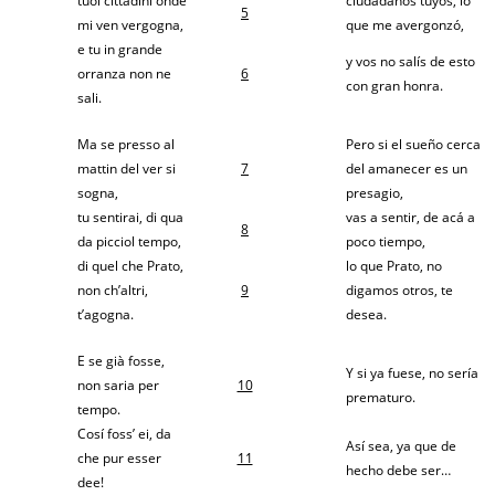
tuoi cittadini onde
ciudadanos tuyos, lo
5
mi ven vergogna,
que me avergonzó,
e tu in grande
y vos no salís de esto
orranza non ne
6
con gran honra.
sali.
Ma se presso al
Pero si el sueño cerca
mattin del ver si
7
del amanecer es un
sogna,
presagio,
tu sentirai, di qua
vas a sentir, de acá a
8
da picciol tempo,
poco tiempo,
di quel che Prato,
lo que Prato, no
non ch’altri,
9
digamos otros, te
t’agogna.
desea.
E se già fosse,
Y si ya fuese, no sería
non saria per
10
prematuro.
tempo.
Cosí foss’ ei, da
Así sea, ya que de
che pur esser
11
hecho debe ser…
dee!