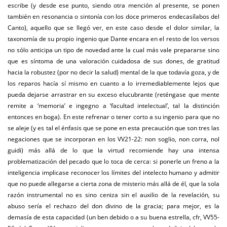
escribe (y desde ese punto, siendo otra mención al presente, se ponen
también en resonancia o sintonía con los doce primeros endecasílabos del
Canto), aquello que se llegó ver, en este caso desde el dolor similar, la
taxonomía de su propio ingenio que Dante encara en el resto de los versos
no sólo anticipa un tipo de novedad ante la cual más vale prepararse sino
que es síntoma de una valoración cuidadosa de sus dones, de gratitud
hacia la robustez (por no decir la salud) mental de la que todavía goza, y de
los reparos hacía sí mismo en cuanto a lo irremediablemente lejos que
pueda dejarse arrastrar en su exceso elucubrante (reténgase que mente
remite a ‘memoria’ e ingegno a ‘facultad intelectual’, tal la distinción
entonces en boga). En este refrenar o tener corto a su ingenio para que no
se aleje (y es tal el énfasis que se pone en esta precaución que son tres las
negaciones que se incorporan en los VV21-22: non soglio, non corra, nol
guidi) más allá de lo que la virtud recomiende hay una intensa
problematización del pecado que lo toca de cerca: si ponerle un freno a la
inteligencia implicase reconocer los límites del intelecto humano y admitir
que no puede allegarse a cierta zona de misterio más allá de él, que la sola
razón instrumental no es sino ceniza sin el auxilio de la revelación, su
abuso sería el rechazo del don divino de la gracia; para mejor, es la
demasía de esta capacidad (un ben debido o a su buena estrella, cfr, VV55-