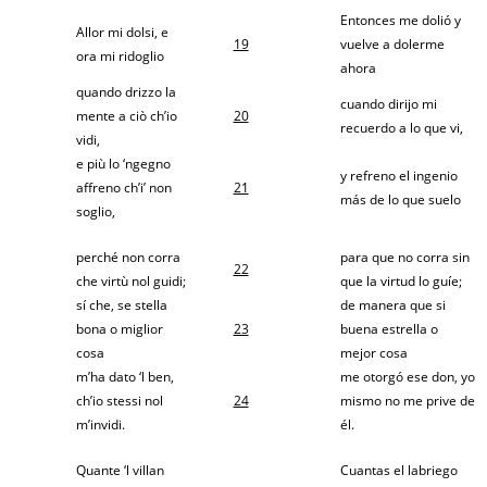
Entonces me dolió y
Allor mi dolsi, e
19
vuelve a dolerme
ora mi ridoglio
ahora
quando drizzo la
cuando dirijo mi
mente a ciò ch’io
20
recuerdo a lo que vi,
vidi,
e più lo ‘ngegno
y refreno el ingenio
affreno ch’i’ non
21
más de lo que suelo
soglio,
perché non corra
para que no corra sin
22
che virtù nol guidi;
que la virtud lo guíe;
sí che, se stella
de manera que si
bona o miglior
23
buena estrella o
cosa
mejor cosa
m’ha dato ‘l ben,
me otorgó ese don, yo
ch’io stessi nol
24
mismo no me prive de
m’invidi.
él.
Quante ‘l villan
Cuantas el labriego