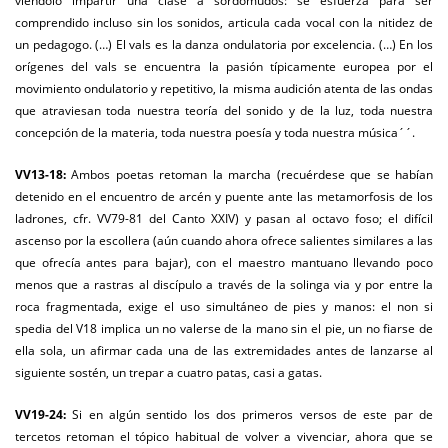
viéndolo impartir una clase a sordomudos: se esfuerza para ser
comprendido incluso sin los sonidos, articula cada vocal con la nitidez de
un pedagogo. (…) El vals es la danza ondulatoria por excelencia. (…) En los
orígenes del vals se encuentra la pasión típicamente europea por el
movimiento ondulatorio y repetitivo, la misma audición atenta de las ondas
que atraviesan toda nuestra teoría del sonido y de la luz, toda nuestra
concepción de la materia, toda nuestra poesía y toda nuestra música´´.
VV13-18:
Ambos poetas retoman la marcha (recuérdese que se habían
detenido en el encuentro de arcén y puente ante las metamorfosis de los
ladrones, cfr. VV79-81 del Canto XXIV) y pasan al octavo foso; el difícil
ascenso por la escollera (aún cuando ahora ofrece salientes similares a las
que ofrecía antes para bajar), con el maestro mantuano llevando poco
menos que a rastras al discípulo a través de la solinga via y por entre la
roca fragmentada, exige el uso simultáneo de pies y manos: el non si
spedia del V18 implica un no valerse de la mano sin el pie, un no fiarse de
ella sola, un afirmar cada una de las extremidades antes de lanzarse al
siguiente sostén, un trepar a cuatro patas, casi a gatas.
VV19-24:
Si en algún sentido los dos primeros versos de este par de
tercetos retoman el tópico habitual de volver a vivenciar, ahora que se