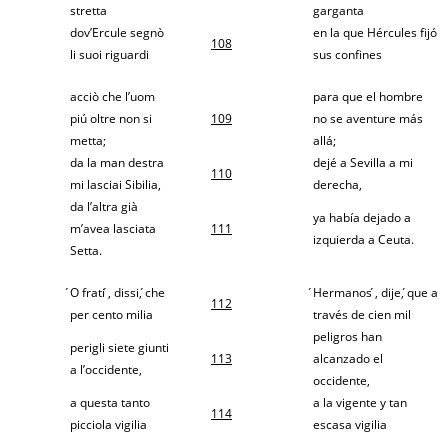
stretta
garganta
dov’Ercule segnò
en la que Hércules fijó
108
li suoi riguardi
sus confines
acciò che l’uom
para que el hombre
piú oltre non si
109
no se aventure más
metta;
allá;
da la man destra
dejé a Sevilla a mi
110
mi lasciai Sibilia,
derecha,
da l’altra già
ya había dejado a
m’avea lasciata
111
izquierda a Ceuta.
Setta.
́O frati ́, dissi, ́che
́Hermanos ́, dije, ́que a
112
per cento milia
través de cien mil
peligros han
perigli siete giunti
113
alcanzado el
a l’occidente,
occidente,
a questa tanto
a la vigente y tan
114
picciola vigilia
escasa vigilia