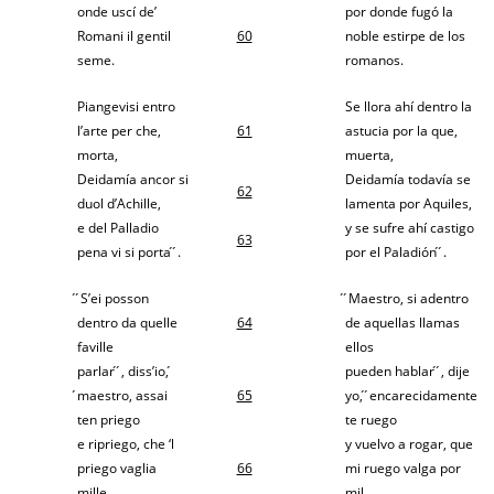
onde uscí de’
por donde fugó la
Romani il gentil
60
noble estirpe de los
seme.
romanos.
Piangevisi entro
Se llora ahí dentro la
l’arte per che,
61
astucia por la que,
morta,
muerta,
Deidamía ancor si
Deidamía todavía se
62
duol d’Achille,
lamenta por Aquiles,
e del Palladio
y se sufre ahí castigo
63
pena vi si porta ́ ́.
por el Paladión ́ ́.
́ ́S’ei posson
́ ́Maestro, si adentro
dentro da quelle
64
de aquellas llamas
faville
ellos
parlar ́ ́, diss’io, ́
pueden hablar ́ ́, dije
́maestro, assai
65
yo, ́ ́encarecidamente
ten priego
te ruego
e ripriego, che ‘l
y vuelvo a rogar, que
priego vaglia
66
mi ruego valga por
mille,
mil,