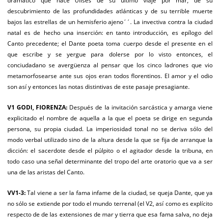
dramático que hace Ulises de su último viaje por mar, de su
descubrimiento de las profundidades atlánticas y de su terrible muerte
bajos las estrellas de un hemisferio ajeno´´. La invectiva contra la ciudad
natal es de hecho una inserción: en tanto introducción, es epílogo del
Canto precedente; el Dante poeta toma cuerpo desde el presente en el
que escribe y se yergue para dolerse por lo visto entonces, el
conciudadano se avergüenza al pensar que los cinco ladrones que vio
metamorfosearse ante sus ojos eran todos florentinos. El amor y el odio
son así y entonces las notas distintivas de este pasaje presagiante.
V1 GODI, FIORENZA:
Después de la invitación sarcástica y amarga viene
explicitado el nombre de aquella a la que el poeta se dirige en segunda
persona, su propia ciudad. La imperiosidad tonal no se deriva sólo del
modo verbal utilizado sino de la altura desde la que se fija de arranque la
dicción: el sacerdote desde el púlpito o el agitador desde la tribuna, en
todo caso una señal determinante del tropo del arte oratorio que va a ser
una de las aristas del Canto.
VV1-3:
Tal viene a ser la fama infame de la ciudad, se queja Dante, que ya
no sólo se extiende por todo el mundo terrenal (el V2, así como es explícito
respecto de de las extensiones de mar y tierra que esa fama salva, no deja