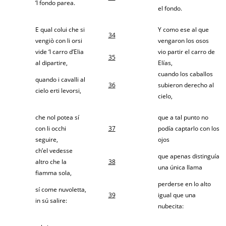
‘l fondo parea.
el fondo.
E qual colui che si
Y como ese al que
34
vengiò con li orsi
vengaron los osos
vide ‘l carro d’Elia
vio partir el carro de
35
al dipartire,
Elías,
cuando los caballos
quando i cavalli al
36
subieron derecho al
cielo erti levorsi,
cielo,
che nol potea sí
que a tal punto no
con li occhi
37
podía captarlo con los
seguire,
ojos
ch’el vedesse
que apenas distinguía
altro che la
38
una única llama
fiamma sola,
perderse en lo alto
sí come nuvoletta,
39
igual que una
in sú salire:
nubecita: