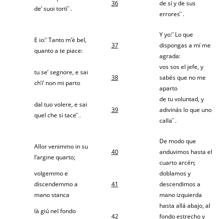
36
de sí y de sus
de’ suoi torti ́ ́.
errores ́ ́.
Y yo: ́ ́Lo que
E io: ́ ́Tanto m’è bel,
37
dispongas a mí me
quanto a te piace:
agrada:
vos sos el jefe, y
tu se’ segnore, e sai
38
sabés que no me
ch’i’ non mi parto
aparto
de tu voluntad, y
dal tuo volere, e sai
39
adivinás lo que uno
quel che si tace ́ ́.
calla ́ ́.
De modo que
Allor venimmo in su
40
anduvimos hasta el
l’argine quarto;
cuarto arcén;
volgemmo e
doblamos y
discendemmo a
41
descendimos a
mano stanca
mano izquierda
hasta allá abajo, al
là giú nel fondo
42
fondo estrecho y