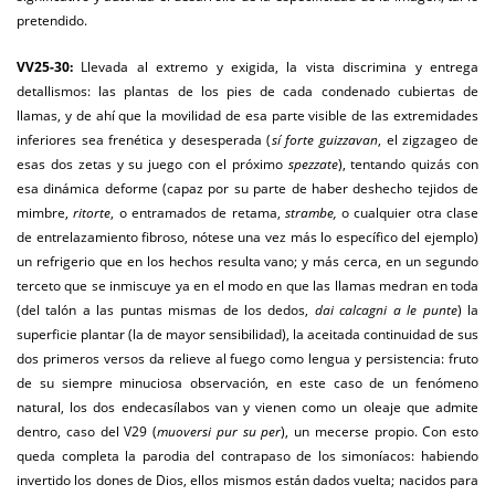
pretendido.
VV25-30:
Llevada al extremo y exigida, la vista discrimina y entrega
detallismos: las plantas de los pies de cada condenado cubiertas de
llamas, y de ahí que la movilidad de esa parte visible de las extremidades
inferiores sea frenética y desesperada (
sí forte guizzavan
, el zigzageo de
esas dos zetas y su juego con el próximo
spezzate
), tentando quizás con
esa dinámica deforme (capaz por su parte de haber deshecho tejidos de
mimbre,
ritorte
, o entramados de retama,
strambe,
o cualquier otra clase
de entrelazamiento fibroso, nótese una vez más lo específico del ejemplo)
un refrigerio que en los hechos resulta vano; y más cerca, en un segundo
terceto que se inmiscuye ya en el modo en que las llamas medran en toda
(del talón a las puntas mismas de los dedos,
dai calcagni a le punte
) la
superficie plantar (la de mayor sensibilidad), la aceitada continuidad de sus
dos primeros versos da relieve al fuego como lengua y persistencia: fruto
de su siempre minuciosa observación, en este caso de un fenómeno
natural, los dos endecasílabos van y vienen como un oleaje que admite
dentro, caso del V29 (
muoversi pur su per
), un mecerse propio. Con esto
queda completa la parodia del contrapaso de los simoníacos: habiendo
invertido los dones de Dios, ellos mismos están dados vuelta; nacidos para