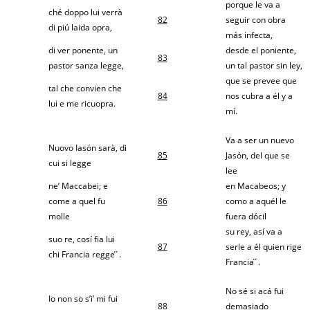
porque le va a
ché doppo lui verrà
82
seguir con obra
di piú laida opra,
más infecta,
di ver ponente, un
desde el poniente,
83
pastor sanza legge,
un tal pastor sin ley,
que se prevee que
tal che convien che
84
nos cubra a él y a
lui e me ricuopra.
mí.
Va a ser un nuevo
Nuovo Iasón sarà, di
85
Jasón, del que se
cui si legge
lee
ne’ Maccabei; e
en Macabeos; y
come a quel fu
86
como a aquél le
molle
fuera dócil
su rey, así va a
suo re, cosí fia lui
87
serle a él quien rige
chi Francia regge ́ ́.
Francia ́ ́.
No sé si acá fui
Io non so s’i’ mi fui
88
demasiado