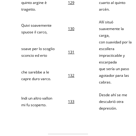
quinto argine è
129
cuarto al quinto
tragetto.
arcén.
Allí situó
Quivi soavemente
130
suavemente la
spuose il carco,
carga,
con suavidad por la
soave per lo scoglio
escollera
131
sconcio ed erto
impracticable y
escarpada
que sería un paso
che sarebbe a le
132
agotador para las
capre duro varco.
cabras.
Desde ahí se me
Indi un altro vallon
133
descubrió otra
mi fu scoperto.
depresión.