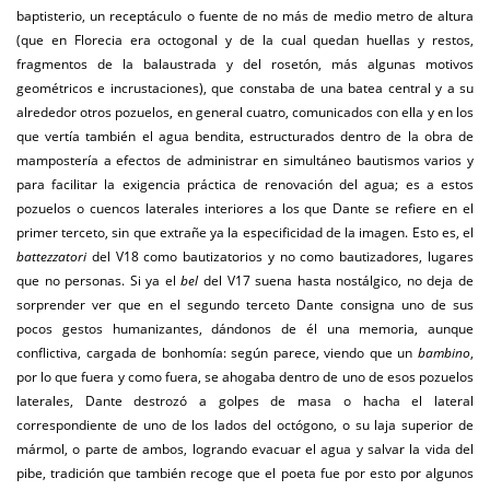
baptisterio, un receptáculo o fuente de no más de medio metro de altura
(que en Florecia era octogonal y de la cual quedan huellas y restos,
fragmentos de la balaustrada y del rosetón, más algunas motivos
geométricos e incrustaciones), que constaba de una batea central y a su
alrededor otros pozuelos, en general cuatro, comunicados con ella y en los
que vertía también el agua bendita, estructurados dentro de la obra de
mampostería a efectos de administrar en simultáneo bautismos varios y
para facilitar la exigencia práctica de renovación del agua; es a estos
pozuelos o cuencos laterales interiores a los que Dante se refiere en el
primer terceto, sin que extrañe ya la especificidad de la imagen. Esto es, el
battezzatori
del V18 como bautizatorios y no como bautizadores, lugares
que no personas. Si ya el
bel
del V17 suena hasta nostálgico, no deja de
sorprender ver que en el segundo terceto Dante consigna uno de sus
pocos gestos humanizantes, dándonos de él una memoria, aunque
conflictiva, cargada de bonhomía: según parece, viendo que un
bambino
,
por lo que fuera y como fuera, se ahogaba dentro de uno de esos pozuelos
laterales, Dante destrozó a golpes de masa o hacha el lateral
correspondiente de uno de los lados del octógono, o su laja superior de
mármol, o parte de ambos, logrando evacuar el agua y salvar la vida del
pibe, tradición que también recoge que el poeta fue por esto por algunos