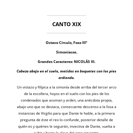
CANTO XIX
Octavo Círculo, Foso IIIº
Simoníacos.
Grandes Caracteres: NICOLÁS III.
Cabeza abajo en el suelo, metidos en boquetes con los pies
ardiendo.
Un vistazo y filípica a la simonía desde arriba del tercer arco
de la escollera, hoyos en el suelo con los pies de los
condenados que asoman y arden, una anécdota propia,
abajo uno que se destaca, consecuente descenso a la fosa a
instancias de Virgilio para que Dante le hable, a la primera
pregunta de éste el reo lo confunde, posterior detalle de
quién es y quiénes le seguirán, invectiva de Dante, vuelta a
subir y hasta la clave del arco siguiente.