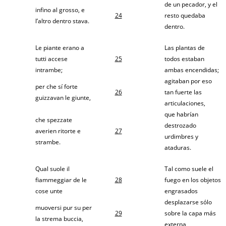
de un pecador, y el
infino al grosso, e
24
resto quedaba
l’altro dentro stava.
dentro.
Le piante erano a
Las plantas de
tutti accese
25
todos estaban
intrambe;
ambas encendidas;
agitaban por eso
per che sí forte
26
tan fuerte las
guizzavan le giunte,
articulaciones,
que habrían
che spezzate
destrozado
averien ritorte e
27
urdimbres y
strambe.
ataduras.
Qual suole il
Tal como suele el
fiammeggiar de le
28
fuego en los objetos
cose unte
engrasados
desplazarse sólo
muoversi pur su per
29
sobre la capa más
la strema buccia,
externa,