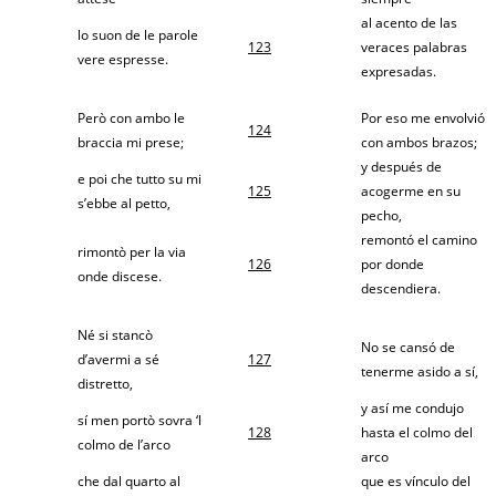
al acento de las
lo suon de le parole
123
veraces palabras
vere espresse.
expresadas.
Però con ambo le
Por eso me envolvió
124
braccia mi prese;
con ambos brazos;
y después de
e poi che tutto su mi
125
acogerme en su
s’ebbe al petto,
pecho,
remontó el camino
rimontò per la via
126
por donde
onde discese.
descendiera.
Né si stancò
No se cansó de
d’avermi a sé
127
tenerme asido a sí,
distretto,
y así me condujo
sí men portò sovra ‘l
128
hasta el colmo del
colmo de l’arco
arco
che dal quarto al
que es vínculo del