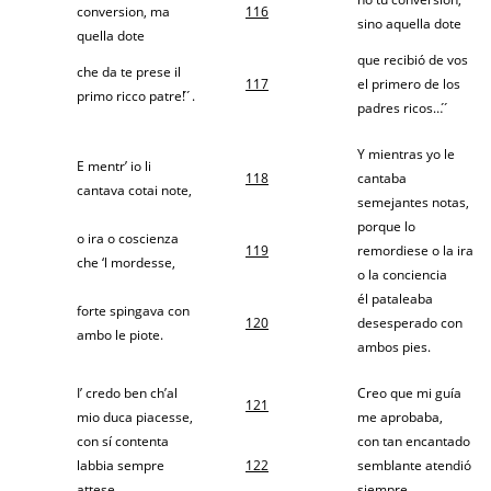
conversion, ma
116
sino aquella dote
quella dote
que recibió de vos
che da te prese il
117
el primero de los
primo ricco patre! ́ ́.
padres ricos… ́ ́
Y mientras yo le
E mentr’ io li
118
cantaba
cantava cotai note,
semejantes notas,
porque lo
o ira o coscienza
119
remordiese o la ira
che ‘l mordesse,
o la conciencia
él pataleaba
forte spingava con
120
desesperado con
ambo le piote.
ambos pies.
I’ credo ben ch’al
Creo que mi guía
121
mio duca piacesse,
me aprobaba,
con sí contenta
con tan encantado
labbia sempre
122
semblante atendió
attese
siempre