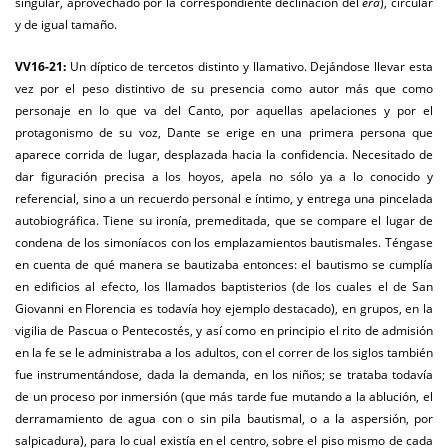
singular, aprovechado por la correspondiente declinación del
era
), circular
y de igual tamaño.
VV16-21:
Un díptico de tercetos distinto y llamativo. Dejándose llevar esta
vez por el peso distintivo de su presencia como autor más que como
personaje en lo que va del Canto, por aquellas apelaciones y por el
protagonismo de su voz, Dante se erige en una primera persona que
aparece corrida de lugar, desplazada hacia la confidencia. Necesitado de
dar figuración precisa a los hoyos, apela no sólo ya a lo conocido y
referencial, sino a un recuerdo personal e íntimo, y entrega una pincelada
autobiográfica. Tiene su ironía, premeditada, que se compare el lugar de
condena de los simoníacos con los emplazamientos bautismales. Téngase
en cuenta de qué manera se bautizaba entonces: el bautismo se cumplía
en edificios al efecto, los llamados baptisterios (de los cuales el de San
Giovanni en Florencia es todavía hoy ejemplo destacado), en grupos, en la
vigilia de Pascua o Pentecostés, y así como en principio el rito de admisión
en la fe se le administraba a los adultos, con el correr de los siglos también
fue instrumentándose, dada la demanda, en los niños; se trataba todavía
de un proceso por inmersión (que más tarde fue mutando a la ablución, el
derramamiento de agua con o sin pila bautismal, o a la aspersión, por
salpicadura), para lo cual existía en el centro, sobre el piso mismo de cada