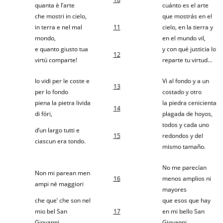
quanta è l’arte
cuánto es el arte
che mostri in cielo,
que mostrás en el
in terra e nel mal
11
cielo, en la tierra y
mondo,
en el mundo vil,
e quanto giusto tua
y con qué justicia lo
12
virtú comparte!
reparte tu virtud…
Io vidi per le coste e
Vi al fondo y a un
13
per lo fondo
costado y otro
piena la pietra livida
la piedra cenicienta
14
di fóri,
plagada de hoyos,
todos y cada uno
d’un largo tutti e
15
redondos y del
ciascun era tondo.
mismo tamaño.
No me parecían
Non mi parean men
16
menos amplios ni
ampi né maggiori
mayores
che que’ che son nel
que esos que hay
mio bel San
17
en mi bello San
Giovanni,
Giovanni,