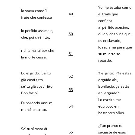
Yo me estaba como
Io stava come ‘l
49
el fraile que
frate che confessa
confiesa
al pérfido asesino,
lo perfido assessin,
50
quien, después que
che, poi ch’è fitto,
es enclavado,
lo reclama para que
richiama lui per che
51
su muerte se
la morte cessa.
retarde.
Ed el gridò: ́ ́Se’ tu
Y él gritó: ́ ́¿Ya estás
52
già costí ritto,
erguido ahí,
se’ tu già costí ritto,
Bonifacio, ya estás
53
Bonifazio?
ahí erguido?
Lo escrito me
Di parecchi anni mi
54
equivocó en
mentí lo scritto.
bastantes años.
¿Tan pronto te
Se’ tu sí tosto di
55
saciaste de esas