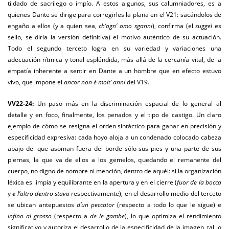
tildado de sacrílego o impío. A estos algunos, sus calumniadores, es a
quienes Dante se dirige para corregirles la plana en el V21: sacándolos de
engaño a ellos (y a quien sea,
ch’ogn’ omo sganni
), confirma (el
suggel
es
sello, se diría la versión definitiva) el motivo auténtico de su actuación.
Todo el segundo terceto logra en su variedad y variaciones una
adecuación rítmica y tonal espléndida, más allá de la cercanía vital, de la
empatía inherente a sentir en Dante a un hombre que en efecto estuvo
vivo, que impone el
ancor non è molt’ anni
del V19.
VV22-24:
Un paso más en la discriminación espacial de lo general al
detalle y en foco, finalmente, los penados y el tipo de castigo. Un claro
ejemplo de cómo se resigna el orden sintáctico para ganar en precisión y
especificidad expresiva: cada hoyo aloja a un condenado colocado cabeza
abajo del que asoman fuera del borde sólo sus pies y una parte de sus
piernas, la que va de ellos a los gemelos, quedando el remanente del
cuerpo, no digno de nombre ni mención, dentro de aquél: si la organización
léxica es limpia y equilibrante en la apertura y en el cierre (
fuor de la bocca
y
e l’altro dentro stava
respectivamente), en el desarrollo medio del terceto
se ubican antepuestos
d’un peccator
(respecto a todo lo que le sigue) e
infino al grosso
(respecto a
de le gambe
), lo que optimiza el rendimiento
significativo y autoriza el desarrollo de la especificidad de la imagen, tal lo