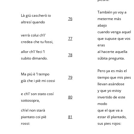
También yo voy a
Là giú cascherò io
76
meterme más
altresí quando
abajo
cuando venga aquel
verrà colui ch’i’
77
que supuse que vos
credea che tu fossi,
eras
allor ch’i’ feci ‘l
al hacerte aquella
78
subito dimando.
súbita pregunta.
Pero ya es más el
Ma piú è ‘l tempo
79
tiempo que mis pies
già che i piè mi cossi
llevan asándose
y que yo estoy
e ch’i’ son stato cosí
80
invertido de este
sottosopra,
modo
ch’el non starà
que el que va a
piantato coi piè
81
estar él plantado,
rossi:
sus pies rojos: