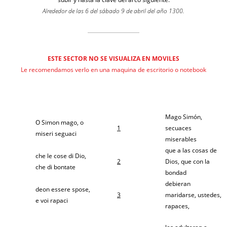
Alrededor de las 6 del sábado 9 de abril del año 1300.
ESTE SECTOR NO SE VISUALIZA EN MOVILES
Le recomendamos verlo en una maquina de escritorio o notebook
Mago Simón,
O Simon mago, o
1
secuaces
miseri seguaci
miserables
que a las cosas de
che le cose di Dio,
2
Dios, que con la
che di bontate
bondad
debieran
deon essere spose,
3
maridarse, ustedes,
e voi rapaci
rapaces,