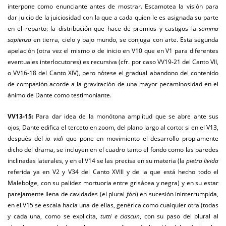
interpone como enunciante antes de mostrar. Escamotea la visión para
dar juicio de la juiciosidad con la que a cada quien le es asignada su parte
en el reparto: la distribución que hace de premios y castigos la
somma
sapienza
en tierra, cielo y bajo mundo, se conjuga con arte. Esta segunda
apelación (otra vez el mismo
o
de inicio en V10 que en V1 para diferentes
eventuales interlocutores) es recursiva (cfr. por caso VV19-21 del Canto VII,
o VV16-18 del Canto XIV), pero nótese el gradual abandono del contenido
de compasión acorde a la gravitación de una mayor pecaminosidad en el
ánimo de Dante como testimoniante.
VV13-15:
Para dar idea de la monótona amplitud que se abre ante sus
ojos, Dante edifica el terceto en zoom, del plano largo al corto: si en el V13,
después del
io vidi
que pone en movimiento el desarrollo propiamente
dicho del drama, se incluyen en el cuadro tanto el fondo como las paredes
inclinadas laterales, y en el V14 se las precisa en su materia (la
pietra livida
referida ya en V2 y V34 del Canto XVIII y de la que está hecho todo el
Malebolge, con su palidez mortuoria entre grisácea y negra) y en su estar
parejamente llena de cavidades (el plural
fóri
) en sucesión ininterrumpida,
en el V15 se escala hacia una de ellas, genérica como cualquier otra (todas
y cada una, como se explicita,
tutti e ciascun
, con su paso del plural al