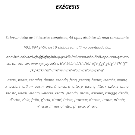
EXÉGESIS
Sobre un total de 44 tercetos completos, 45 tipos distintos de rima consonante.
V92, V94 y V96 de 10 sílabas con última acentuada (ia).
aba-bcb-cdc-ded-efe-fgf-ghg-hih-iji-jkj-klk-lml-mnm-nñn-ñoñ-opo-pqp-qrq-rsr-
sts-tut-uvu-vwv-wxw-xyx-yzy-za’z-a’b’a’-b’c’b’-c’d’c’-d’e’d’-e’f’e’-f’g’f’-g’h’g’-h’i’h’-i’j’i’-
j’k’j’-k’l’k’-l’m’l’-m’n’m’-n’ñ’n’-ñ’o’ñ’-o’p’o’-p’q’p’-q’.
a=aci, b=ate, c=omba, d=arte, e=ondo, f=ori, g=anni, h=ava, i=ambe, j=unte,
k=uccia, l=orti, m=ace, n=arto, ñ=anca, o=otto, p=essa, q=itto, r=azio, s=anno,
t=osto, u=edi, v=anto, w=orsa, x=atti, y=ando, z=ossi, a’=opra, b’=egge, c’=olle,
d’=etro, e’=ia, f’=ito, g’=eta, h’=avi, i’=ista, j’=acque, k’=ento, l’=atre, m’=ote,
n’=esse, ñ’=ese, o’=etto, p’=arco, q’=erto.