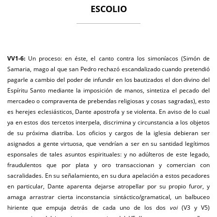
ESCOLIO
VV1-6:
Un proceso: en éste, el canto contra los simoníacos (Simón de
Samaria, mago al que san Pedro rechazó escandalizado cuando pretendió
pagarle a cambio del poder de infundir en los bautizados el don divino del
Espíritu Santo mediante la imposición de manos, sintetiza el pecado del
mercadeo o compraventa de prebendas religiosas y cosas sagradas), esto
es herejes eclesiásticos, Dante apostrofa y se violenta. En aviso de lo cual
ya en estos dos tercetos interpela, discrimina y circunstancia a los objetos
de su próxima diatriba. Los oficios y cargos de la iglesia debieran ser
asignados a gente virtuosa, que vendrían a ser en su santidad legítimos
esponsales de tales asuntos espirituales: y no adúlteros de este legado,
fraudulentos que por plata y oro transaccionan y comercian con
sacralidades. En su señalamiento, en su dura apelación a estos pecadores
en particular, Dante aparenta dejarse atropellar por su propio furor, y
amaga arrastrar cierta inconstancia sintáctico/gramatical, un balbuceo
hiriente que empuja detrás de cada uno de los dos
voi
(V3 y V5)