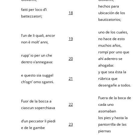
hechos para
fatti per loco d’i
18
ubicación de los
battezzatori;
bautizatorios;
uno de los cuales,
l’un de li quali, ancor
19
no hace de esto
non è molt’ anni,
muchos años,
rompí por uno que
rupp’ io per un che
20
ahí adentro se
dentro v’annegava:
ahogaba:
y que sea ésta la
e questo sia suggel
21
rúbrica que
ch’ogn’ omo sganni.
desengañe a todos.
Fuera de la boca de
Fuor de la bocca a
22
cada uno
ciascun soperchiava
asomaban
los pies y hasta la
d’un peccator li piedi
23
pantorrilla de las
e de le gambe
piernas