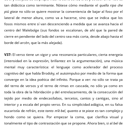
tan didáctica como terminante. Nótese cómo mediante el
quella ripa che
piú giace
no sólo se quiere mostrar la conveniencia de bajar al foso por el
lateral de menor altura, como va a hacerse, sino que se indica que los
fosos mismos entre sí van descenciendo a medida que se avanza hacia el
centro del Malebolge (sus fondos se escalonan, de ahí que la pared de
cierre en pendiente del lado del centro sea más corta, desde abajo hasta el
borde del arcén, que la más alejada).
V37:
El verso tiene un vigor y una resonancia particulares, cierta energeia
(intensidad en la expresión, brillantez en la argumentación), una música
mental muy característica: el lenguaje como acelerador del proceso
cognitivo del que habla Brodsky, el autoimpulso por medio de la forma que
converge en la idea poética del infinito. Porque a ver: no sólo se trata ya
del terno de versos y el terno de rimas en cascada, no sólo ya como en
toda la obra de la hibridación y del entrelazamiento, de la consecución del
tejido por medio de endecasílabos, tercetos, cantos y cantigas, sino al
interior y a escala del propio verso. En su simplicidad adágica, en su falsa
eucaristía de refrán, este
tanto m’è bel, quanto a te piace
es tan complejo y
hondo como se quiera. Por empezar la coma, que clarifica visual y
tonalmente el tipo de contrastación que se propone. Ahora bien, si al
bel
de