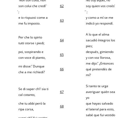
‘Non son colui, non
́No soy aquél, no
son colui che credi ́ ́
62
soy quien vos creés ́
́;
́ ́;
e io rispuosi come a
y como a mí se me
63
me fu imposto.
indicó yo respondí.
A lo que el alma
Per che lo spirto
64
sacudió íntegros los
tutti storse i piedi;
pies;
poi, sospirando e
después, gimiendo
65
con voce di pianto,
y con voz llorosa,
me dijo: ́ ́¿Entonces
mi disse: ́ ́Dunque
66
qué pretendés de
che a me richiedi?
mí?
Si tanto te urge
Se di saper ch’i’ sia ti
67
averiguar quién sea
cal cotanto,
yo
che tu abbi però la
que hayas salvado
68
ripa corsa,
el lateral para esto,
sabé que fui vestido
sappi ch’i’ fui vestito