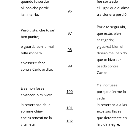
quando fu sortito
fue sorteado
al loco che perdé
el lugar que el alma
96
l’anima ria.
traicionera perdió.
Por eso seguí ahí,
Però ti sta, ché tu se’
97
que estás bien
ben punito;
castigado;
e guarda ben la mal
y guardá bien el
98
tolta moneta
dinero mal habido
que te hizo ser
ch’esser ti fece
99
osado contra
contra Carlo ardito.
Carlos.
Y si no fuese
E se non fosse
100
porque aún me lo
ch’ancor lo mi vieta
veda
la reverenza de le
la reverencia a las
101
somme chiavi
excelsas llaves
che tu tenesti ne la
que detentaste en
102
vita lieta,
la vida alegre,