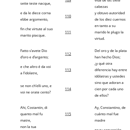
109
vida de las siete
sette teste nacque,
cabezas
e da le diece corna
y obtuvo autoridad
110
ebbe argomento,
de los diez cuernos
en tanto a su
fin che virtute al suo
111
marido le plugo la
marito piacque.
virtud.
Fatto v’avete Dio
Del oro y de la plata
112
d’oro e d’argento;
han hecho Dios;
¿y qué otra
e che altro é da voi
113
diferencia hay entre
a l’idolatre,
idólatras y ustedes
sino que adoran a
se non ch’elli uno, e
114
cien por cada uno
voi ne orate cento?
de ellos?
Ahi, Costantin, di
Ay, Constantino, de
quanto mal fu
115
cuánto mal fue
matre,
madre
non la tua
no tu conversión,