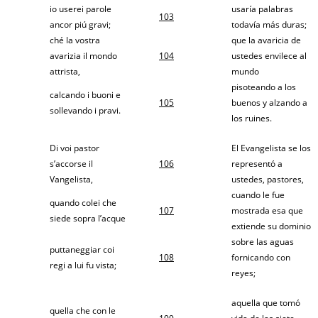
io userei parole
usaría palabras
103
ancor piú gravi;
todavía más duras;
ché la vostra
que la avaricia de
avarizia il mondo
104
ustedes envilece al
attrista,
mundo
pisoteando a los
calcando i buoni e
105
buenos y alzando a
sollevando i pravi.
los ruines.
Di voi pastor
El Evangelista se los
s’accorse il
106
representó a
Vangelista,
ustedes, pastores,
cuando le fue
quando colei che
107
mostrada esa que
siede sopra l’acque
extiende su dominio
sobre las aguas
puttaneggiar coi
108
fornicando con
regi a lui fu vista;
reyes;
aquella que tomó
quella che con le