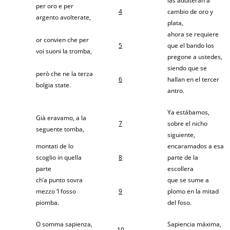
las adulteran a
per oro e per
4
cambio de oro y
argento avolterate,
plata,
ahora se requiere
or convien che per
5
que el bando los
voi suoni la tromba,
pregone a ustedes,
siendo que se
però che ne la terza
6
hallan en el tercer
bolgia state.
antro.
Ya estábamos,
Già eravamo, a la
7
sobre el nicho
seguente tomba,
siguiente,
montati de lo
encaramados a esa
scoglio in quella
8
parte de la
parte
escollera
ch’a punto sovra
que se sume a
mezzo ‘l fosso
9
plomo en la mitad
piomba.
del foso.
O somma sapienza,
Sapiencia máxima,
10