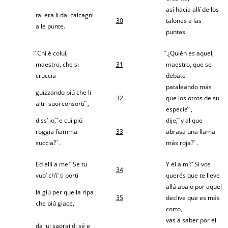
así hacía allí de los
tal era lí dai calcagni
30
talones a las
a le punte.
puntas.
́ ́Chi è colui,
́ ́¿Quién es aquel,
maestro, che si
31
maestro, que se
cruccia
debate
pataleando más
guizzando piú che li
32
que los otros de su
altri suoi consorti ́ ́,
especie ́ ́,
diss’ io, ́ ́e cui piú
dije, ́ ́y al que
roggia fiamma
33
abrasa una llama
succia? ́ ́.
más roja? ́ ́.
Ed elli a me: ́ ́Se tu
Y él a mí: ́ ́Si vos
34
vuo’ ch’i’ ti porti
querés que te lleve
allá abajo por aquel
là giú per quella ripa
35
declive que es más
che piú giace,
corto,
vas a saber por él
da lui saprai di sé e