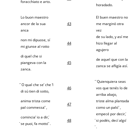
foracchiato e arto.
horadado.
Lo buon maestro
El buen maestro no
ancor de la sua
43
me marginó otra
anca
vez
de su lado, y así me
non mi dipuose, sí
44
hizo llegar al
mi giunse al rotto
agujero
di quel che si
de aquel que con la
piangeva con la
45
zanca se afligía así.
zanca.
́ ́Quienquiera seas
́ ́O qual che se’ che ‘l
46
vos que tenés lo de
di sú tien di sotto,
arriba abajo,
anima trista come
triste alma plantada
47
pal commessa ́ ́,
como un palo ́ ́,
empecé por decir, ́
comincia’ io a dir, ́
48
́si podés, decí algo ́
́se puoi, fa motto ́ ́.
́.