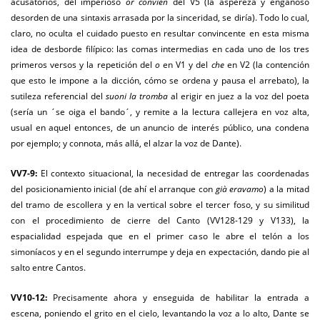
acusatorios, del imperioso
or convien
del V5 (la aspereza y engañoso
desorden de una sintaxis arrasada por la sinceridad, se diría). Todo lo cual,
claro, no oculta el cuidado puesto en resultar convincente en esta misma
idea de desborde filípico: las comas intermedias en cada uno de los tres
primeros versos y la repetición del
o
en V1 y del
che
en V2 (la contención
que esto le impone a la dicción, cómo se ordena y pausa el arrebato), la
sutileza referencial del
suoni la tromba
al erigir en juez a la voz del poeta
(sería un ´se oiga el bando´, y remite a la lectura callejera en voz alta,
usual en aquel entonces, de un anuncio de interés público, una condena
por ejemplo; y connota, más allá, el alzar la voz de Dante).
VV7-9:
El contexto situacional, la necesidad de entregar las coordenadas
del posicionamiento inicial (de ahí el arranque con
già eravamo
) a la mitad
del tramo de escollera y en la vertical sobre el tercer foso, y su similitud
con el procedimiento de cierre del Canto (VV128-129 y V133), la
espacialidad espejada que en el primer caso le abre el telón a los
simoníacos y en el segundo interrumpe y deja en expectación, dando pie al
salto entre Cantos.
VV10-12:
Precisamente ahora y enseguida de habilitar la entrada a
escena, poniendo el grito en el cielo, levantando la voz a lo alto, Dante se