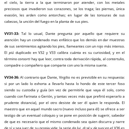
el cielo, la tierra a la que terminaron por atender, con los metales
preciosos que invadieron sus corazones, se los traga; las piernas, única
evasión, les arden como antorchas; en lugar de las tonsuras de sus
cabezas, la unción del fuego en la planta de sus pies.
VV31-33:
Tal lo usual, Dante pregunta por aquello que requiere su
atención: hay un condenado mas enfático que los demás en dar muestras
de sus sentimientos agitando los pies, llameantes con un rojo más intenso.
El
piú
duplicado en V32 y V33 calibra cuánta es su curiosidad, y en el
término
consorti
hay que leer, contra toda derivación rápida, al contertulio,
compadre o compañero que comparte con uno la misma suerte.
VV34-36:
Al contrario que Dante, Virgilio no es previsible en su respuesta:
si por un lado lo exhorta a llevarlo hasta lo hondo de este tercer foso
siendo su custodia y guía (en vez de permitirle que vaya él solo, como
cuando con Farinata o Gerión, y tantas veces más que prefirió esperarlo a
prudente distancia), por el otro desiste de ser él quien le responda. El
maestro que en aquel mundo sacro (nuevo incluso para él) se ofrece a ser
testigo de un eventual coloquio y se pone en posición de sugerir, sabedor
de que es necesario que el mismo condenado sea quien discurra y narre
de sí y sea juez de su propia vida: la serie
da lui, di sé
y
de suoi
en el V36 es