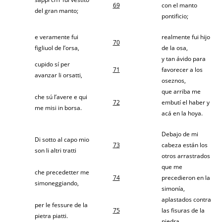
69
con el manto
del gran manto;
pontificio;
e veramente fui
realmente fui hijo
70
figliuol de l’orsa,
de la osa,
y tan ávido para
cupido sí per
71
favorecer a los
avanzar li orsatti,
oseznos,
que arriba me
che sú l’avere e qui
72
embutí el haber y
me misi in borsa.
acá en la hoya.
Debajo de mi
Di sotto al capo mio
73
cabeza están los
son li altri tratti
otros arrastrados
que me
che precedetter me
74
precedieron en la
simoneggiando,
simonía,
aplastados contra
per le fessure de la
75
las fisuras de la
pietra piatti.
piedra.