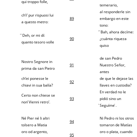
qui troppo folle,
temerario,
al responderle sin
ch’i’ pur rispuosi lui
89
embargo en este
a questo metro:
tono:
́ ́Bah, ahora decíme:
́ ́Deh, or mi dí:
90
¿cuánta riqueza
quanto tesoro volle
quiso
de san Pedro
Nostro Segnore in
91
Nuestro Señor,
prima da san Pietro
antes
ch’ei ponesse le
de que le dejase las
92
chiavi in sua balía?
llaves en custodia?
En verdad no le
Certo non chiese se
93
pidió sino un
non ́Vienni retro’.
́Seguíme ́.
Né Pier né li altri
Ni Pedro ni los otros
94
tolsero a Matia
tomaron de Matías
oro od argento,
oro o plata, cuando
95