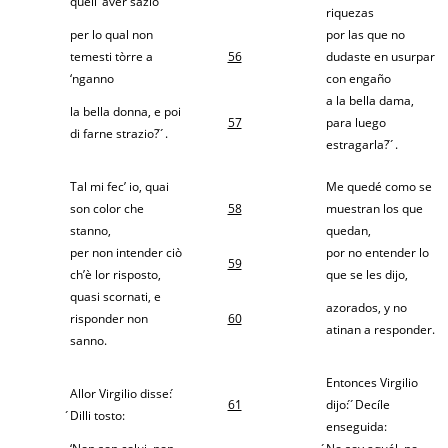
quell’ aver sazio
riquezas
per lo qual non
por las que no
temesti tòrre a
56
dudaste en usurpar
‘nganno
con engaño
a la bella dama,
la bella donna, e poi
57
para luego
di farne strazio? ́ ́.
estragarla? ́ ́.
Tal mi fec’ io, quai
Me quedé como se
son color che
58
muestran los que
stanno,
quedan,
per non intender ciò
por no entender lo
59
ch’è lor risposto,
que se les dijo,
quasi scornati, e
azorados, y no
risponder non
60
atinan a responder.
sanno.
Entonces Virgilio
Allor Virgilio disse: ́
61
dijo: ́ ́Decíle
́Dilli tosto:
enseguida: