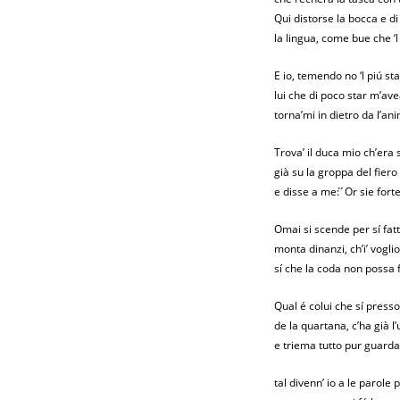
Qui distorse la bocca e di
la lingua, come bue che ‘l
E io, temendo no ‘l piú st
lui che di poco star m’av
torna’mi in dietro da l’an
Trova’ il duca mio ch’era 
già su la groppa del fiero
e disse a me: ́ ́Or sie fort
Omai si scende per sí fatt
monta dinanzi, ch’i’ vogl
sí che la coda non possa fa
Qual é colui che sí presso
de la quartana, c’ha già l
e triema tutto pur guarda
tal divenn’ io a le parole 