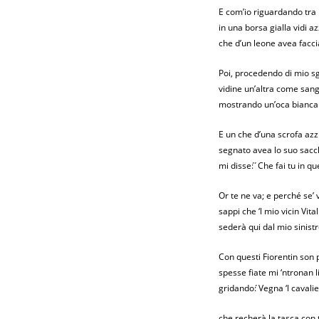
E com’io riguardando tra 
in una borsa gialla vidi a
che d’un leone avea facc
Poi, procedendo di mio sg
vidine un’altra come san
mostrando un’oca bianca 
E un che d’una scrofa az
segnato avea lo suo sacc
mi disse: ́ ́Che fai tu in q
Or te ne va; e perché se’ 
sappi che ‘l mio vicin Vita
sederà qui dal mio sinistr
Con questi Fiorentin son
spesse fiate mi ‘ntronan l
gridando: ́Vegna ‘l cavali
che recherà la tasca con tre