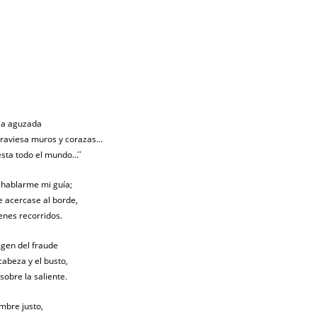
cola aguzada
traviesa muros y corazas…
sta todo el mundo… ́ ́
hablarme mi guía;
e acercase al borde,
cenes recorridos.
agen del fraude
cabeza y el busto,
sobre la saliente.
mbre justo,