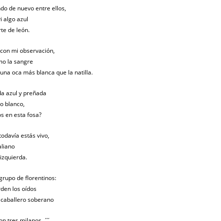
do de nuevo entre ellos,
i algo azul
te de león.
con mi observación,
omo la sangre
una oca más blanca que la natilla.
da azul y preñada
to blanco,
os en esta fosa?
todavía estás vivo,
aliano
izquierda.
rupo de florentinos:
den los oídos
l caballero soberano
 tres milanos… ́ ́ ́.