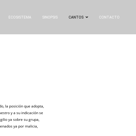
ECOSISTEMA
SINOPSIS
CANTOS
CONTACTO
do, la posición que adopta,
aestro y a su indicación se
gilio ya sobre su grupa,
enados ya por malicia,