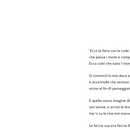
́ ́Ecco la fiera con la cod
che passa i monti e rompe
Ecco colei che tutto ‘l mon
Sí cominciò lo mio duca a
e accennolle che venisse
vicino al fin d’i passeggia
E quella sozza imagine di
sen venne, e arrivò la test
ma ‘n su la riva non trass
La faccia sua era faccia 