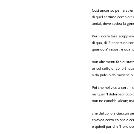
Cosí ancor su per la stre
di quel settimo cerchio tu
andai, dove sedea la gen
Per li occhi fora scoppiav
di qua, di là socorrien co
quando a’ vapori, e quand
non altrimenti fan di state
or col ceffo or col piè, 
o da pulci o da mosche o 
Poi che nel viso a certi li 
ne’ quali ‘l doloroso foco 
non ne conobbi alcun; ma
che dal collo a ciascun 
ch’avea certo colore e ce
e quindi par che ‘l loro oc