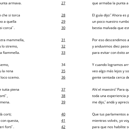
 punta armava.
27
que armaba la punta a
n che si torca
28
El guía dijo: ́ ́Ahora e
no a quella
29
un poco nuestro rumbo 
 corca ́ ́.
30
bestia malvada que está 
stra mammella,
31
Por eso descendimos al
u lo stremo,
32
y anduvimos diez paso
la fiammella.
33
para evitar con éxito a
 semo,
34
Y cuando logramos arr
u la rena
35
veo algo más lejos y s
 loco scemo.
36
gente sentada cerca de
he tutta piena
37
Ahí el maestro ́ ́Para q
i ́ ́,
38
toda una experiencia ple
or mena.
39
me dijo, ́ ́andá y aprec
à corti;
40
Que tus parlamentos al
 con questa,
41
mientras volvés, yo vo
forti ́ ́.
42
para que nos habilite su