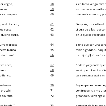
lor vegno,
58
Y en tanto vengo miran
zzurro
59
en una bolsa amarilla v
ia e contegno.
60
que tenía aspecto y por
uardo il curro,
61
Después, procediendo 
gue rossa,
62
vi otra de ellas roja c
piú che burro.
63
en la que se recortaba 
zurra e grossa
64
Y uno que con una cer
hetto bianco,
65
tenía signado su saqui
uesta fossa?
66
me dijo: ́ ́¿Qué hacés v
vivo anco,
67
Andáte ya; y dado que 
liano
68
sabé que mi vecino Vit
o fianco.
69
va a sentarse acá a mi 
 padoano:
70
Soy un paduano en un g
i orecchi
71
con frecuencia me atur
er sovrano,
72
gritando: ́Que venga e
 becchi! ́ ́ ́.
73
portador de la talega con