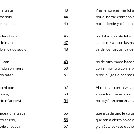
ma testa
43
Y así entonces me fui
tto solo
44
por el borde estrecho 
te mesta.
45
hacia donde yacía sen
a lor duolo;
46
Su dolor les estallaba p
n le mani
47
se socorrían con las m
o al caldo suolo:
48
ya de los fuegos, ya de
 i cani
49
no de otro modo hacen
quando son morsi
50
con el morro o con la 
da tafani.
51
o por pulgas o por mos
occhi porsi,
52
Al repasar con la vista
casca,
53
sobre los cuales arreci
 io m’accorsi
54
no logré reconocer a na
pendea una tasca
55
que a cada uno le colga
rto segno,
56
que tenía cierto color
chio si pasca.
57
y en ésta parece que s