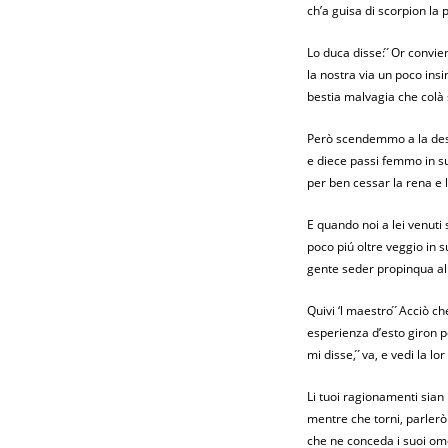
ch’a guisa di scorpion la
Lo duca disse: ́ ́Or convie
la nostra via un poco insi
bestia malvagia che colà si
Però scendemmo a la de
e diece passi femmo in s
per ben cessar la rena e 
E quando noi a lei venuti
poco piú oltre veggio in s
gente seder propinqua al
Quivi ‘l maestro ́ ́Acciò c
esperienza d’esto giron port
mi disse, ́ ́va, e vedi la l
Li tuoi ragionamenti sian l
mentre che torni, parlerò
che ne conceda i suoi omeri 