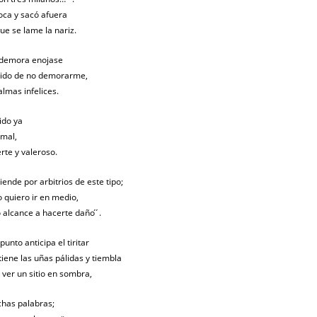
oca y sacó afuera
ue se lame la nariz.
 demora enojase
tido de no demorarme,
almas infelices.
ido ya
imal,
erte y valeroso.
ende por arbitrios de este tipo;
 quiero ir en medio,
alcance a hacerte daño ́ ́.
unto anticipa el tiritar
tiene las uñas pálidas y tiembla
 ver un sitio en sombra,
chas palabras;