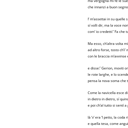
ma vergogna mi fé le su
che innanzi a buon segnor
I’ m’assettai in su quelle 
sí volli dir, ma la voce n
com’ io credetti: ́ ́Fa che t
Ma esso, ch’altra volta 
ad altro forse, tosto ch’i’
con le braccia m’avvinse 
e disse: ́ ́Gerion, moviti o
le rote larghe, e lo scend
pensa la nova soma che tu h
Come la navicella esce di
in dietro in dietro, sí quind
e poi ch’al tutto si sentí a
là ‘v’ era ‘l petto, la coda 
e quella tesa, come angui