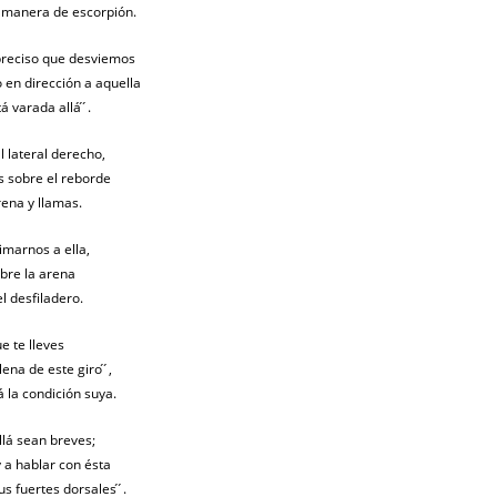
 manera de escorpión.
s preciso que desviemos
en dirección a aquella
varada allá ́ ́.
 lateral derecho,
s sobre el reborde
rena y llamas.
imarnos a ella,
obre la arena
l desfiladero.
ue te lleves
na de este giro ́ ́,
iá la condición suya.
lá sean breves;
y a hablar con ésta
s fuertes dorsales ́ ́.