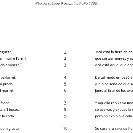
Alba del sábado 9 de abril del año 1300.
a aguzza,
1
́ ́Acá está la fiera de 
 i muri e l’armi!
2
que sortea montes y a
do appuzza! ́ ́
3
Acá está aquel que ape
 parlarmi;
4
De tal modo empezó a 
 a proda,
5
y le hizo seña de que s
ti marmi.
6
junto al final de los ar
 froda
7
Y aquella repulsiva im
a e ‘l busto,
8
se acercó, y expuso la 
e la coda.
9
pero no exhibió la cola 
d’uom giusto,
10
Su cara era cara de ho