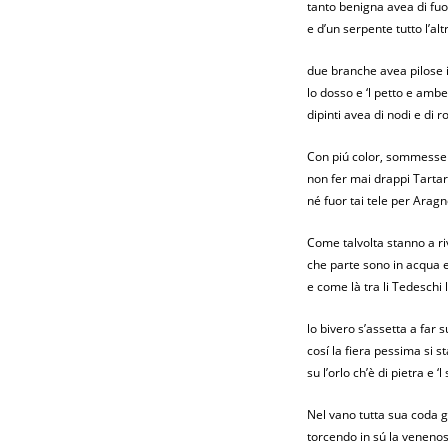
tanto benigna avea di fuor
e d’un serpente tutto l’alt
due branche avea pilose in
lo dosso e ‘l petto e amb
dipinti avea di nodi e di ro
Con piú color, sommesse
non fer mai drappi Tartar
né fuor tai tele per Arag
Come talvolta stanno a riv
che parte sono in acqua e
e come là tra li Tedeschi 
lo bivero s’assetta a far 
cosí la fiera pessima si s
su l’orlo ch’è di pietra e ‘
Nel vano tutta sua coda 
torcendo in sú la veneno