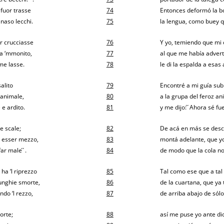
 fuor trasse
74
Entonces deformó la b
 naso lecchi.
75
la lengua, como buey q
ar crucciasse
76
Y yo, temiendo que mi
ea ‘mmonito,
77
al que me había adver
ime lasse.
78
le di la espalda a esas 
salito
79
Encontré a mi guía sub
 animale,
80
a la grupa del feroz an
e e ardito.
81
y me dijo: ́ ́Ahora sé fu
e scale;
82
De acá en más se desci
io esser mezzo,
83
montá adelante, que yo
r male ́ ́.
84
de modo que la cola no 
 ha ‘l riprezzo
85
Tal como ese que a tal p
’unghie smorte,
86
de la cuartana, que ya 
ndo ‘l rezzo,
87
de arriba abajo de sólo
porte;
88
así me puse yo ante di