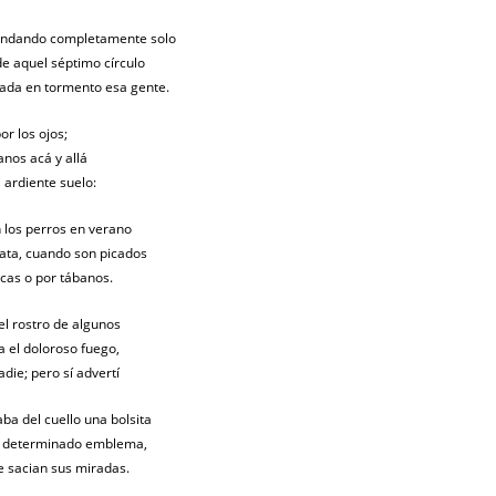
 andando completamente solo
de aquel séptimo círculo
tada en tormento esa gente.
or los ojos;
anos acá y allá
l ardiente suelo:
 los perros en verano
pata, cuando son picados
cas o por tábanos.
 el rostro de algunos
a el doloroso fuego,
die; pero sí advertí
ba del cuello una bolsita
 y determinado emblema,
e sacian sus miradas.