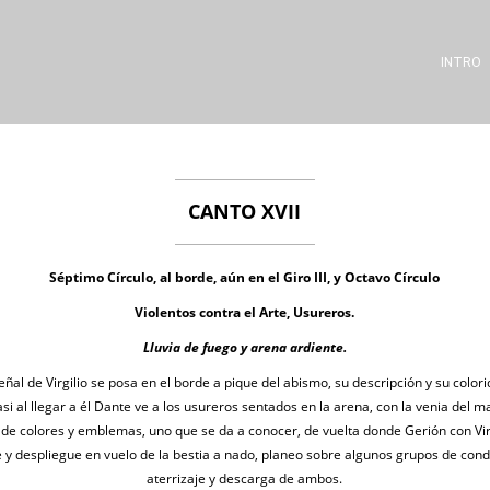
INTRO
CANTO XVII
Séptimo Círculo, al borde, aún en el Giro III, y Octavo Círculo
Violentos contra el Arte, Usureros.
Lluvia de fuego y arena ardiente.
eñal de Virgilio se posa en el borde a pique del abismo, su descripción y su colori
si al llegar a él Dante ve a los usureros sentados en la arena, con la venia del m
s de colores y emblemas, uno que se da a conocer, de vuelta donde Gerión con Vir
y despliegue en vuelo de la bestia a nado, planeo sobre algunos grupos de cond
aterrizaje y descarga de ambos.