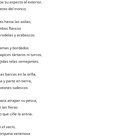
a su aspecto al exterior,
resto del tronco;
s hasta las axilas;
ambos flancos
 rodelas y arabescos.
ramas y bordados
apices tártaros ni turcos,
ejidas telas semejantes.
s barcas en la orilla,
 y parte en tierra,
glotones tudescos
para atrapar su pesca,
 las fieras
o que ciñe la arena.
 el vacío,
 horqueta venenosa