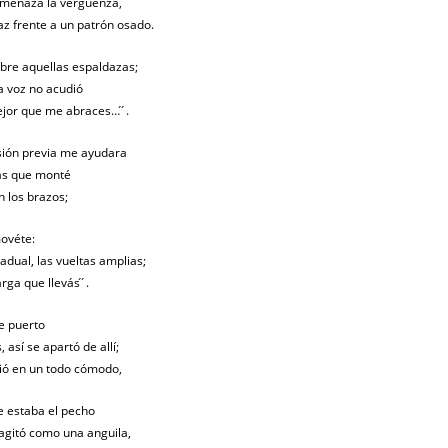
 amenaza la vergüenza,
az frente a un patrón osado.
bre aquellas espaldazas;
la voz no acudió
ejor que me abraces… ́ ́.
sión previa me ayudara
nas que monté
n los brazos;
movéte:
adual, las vueltas amplias;
ga que llevás ́ ́.
e puerto
, así se apartó de allí;
tió en un todo cómodo,
de estaba el pecho
 agitó como una anguila,