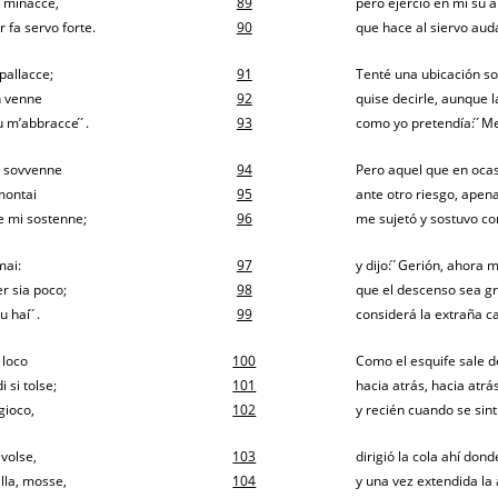
e minacce,
89
pero ejerció en mí su
 fa servo forte.
90
que hace al siervo aud
spallacce;
91
Tenté una ubicación so
on venne
92
quise decirle, aunque 
u m’abbracce ́ ́.
93
como yo pretendía: ́ ́M
mi sovvenne
94
Pero aquel que en oca
 montai
95
ante otro riesgo, ape
e mi sostenne;
96
me sujetó y sostuvo co
mai:
97
y dijo: ́ ́Gerión, ahora 
er sia poco;
98
que el descenso sea gr
ai ́ ́.
99
considerá la extraña car
 loco
100
Como el esquife sale d
i si tolse;
101
hacia atrás, hacia atrás
 gioco,
102
y recién cuando se sin
rivolse,
103
dirigió la cola ahí don
lla, mosse,
104
y una vez extendida la