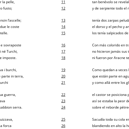
 la pelle,
11
tan benévolo se revelab
ro fusto;
12
y de serpiente todo el 
sin l’ascelle;
13
tenía dos zarpas peluda
edue le coste
14
el dorso y el pecho y 
telle.
15
los tenía salpicados de
 e sovraposte
16
Con más colorido en t
i né Turchi,
17
no hicieron jamás sus t
ne imposte.
18
ni fueron por Aracne t
a i burchi,
19
Como quedan a veces la
 parte in terra,
20
que están parte en agua
lurchi
21
y como allá entre los 
sua guerra,
22
el castor se posiciona 
tava
23
así se estaba la peor de
l sabbion serra.
24
sobre el reborde pétre
guizzava,
25
Sacudía toda su cola en
sa forca
26
blandiendo en alto la